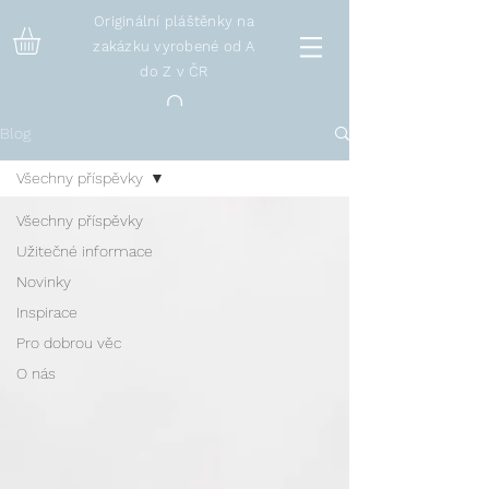
Originální pláštěnky na
zakázku vyrobené od A
do Z v ČR
Blog
Všechny příspěvky
Všechny příspěvky
Užitečné informace
Novinky
Inspirace
Pro dobrou věc
O nás