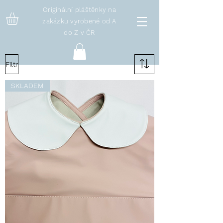
Originální pláštěnky na
zakázku vyrobené od A
do Z v ČR
Filtr
SKLADEM