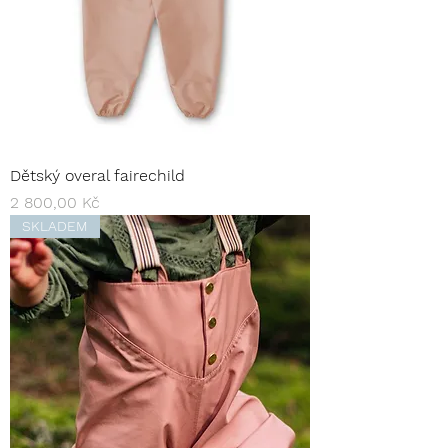
Dětský overal fairechild
Cena
2 800,00 Kč
SKLADEM