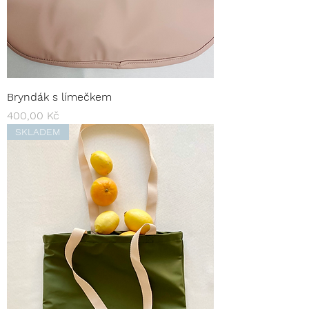
Bryndák s límečkem
Cena
400,00 Kč
SKLADEM