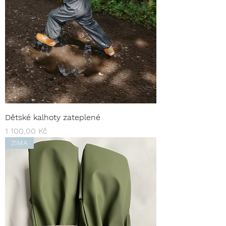
Dětské kalhoty zateplené
Cena
1 100,00 Kč
ZIMA