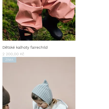
Dětské kalhoty fairechild
Cena
2 200,00 Kč
ZIMA