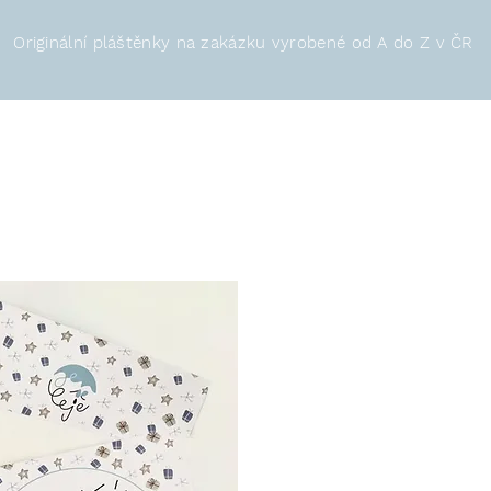
Originální pláštěnky na zakázku vyrobené od A do Z v ČR