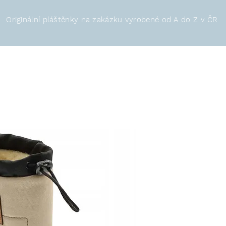
Originální pláštěnky na zakázku vyrobené od A do Z v ČR