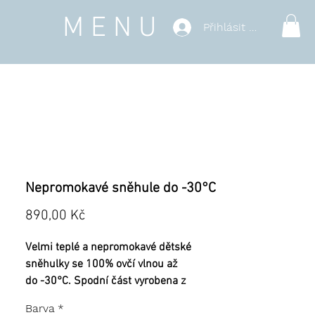
MENU
Přihlásit se
Nepromokavé sněhule do -30°C
Cena
890,00 Kč
Velmi teplé a nepromokavé dětské
sněhulky se 100% ovčí vlnou až
do -30°C. Spodní část vyrobena z
ohebného termokaučku s přidáním
Barva
*