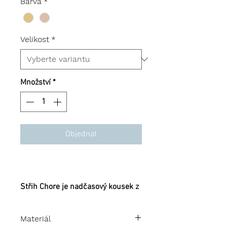
Barva
*
Velikost
*
Množství
*
Objednat
Střih Chore je nadčasový kousek z
řady pláštěnek kanadské značky
fairechild, který by neměl chybět v
Materiál
žádném udržitelném šatníku.