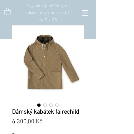
Originální pláštěnky na
zakázku vyrobené od A
do Z v ČR
Dámský kabátek fairechild
Cena
6 300,00 Kč