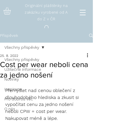
Originální pláštěnky na
zakázku vyrobené od A
do Z v ČR
Příspěvek
Všechny příspěvky
25. 8. 2022
Všechny příspěvky
Cost per wear neboli cena
Užitečné informace
za jedno nošení
Novinky
Inspirace
Přemýšlet nad cenou oblečení z 
dlouhodobého hlediska a zkusit si 
Pro dobrou věc
vypočítat cenu za jedno nošení 
O nás
neboli CPW = cost per wear. 
Nakupovat méně a lépe. 