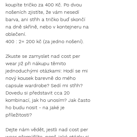
koupíte tričko za 400 Kč. Po dvou 
nošeních zjistíte, že vám nesedí 
barva, ani střih a tričko buď skončí 
na dně skříně, nebo v kontejneru na 
oblečení. 
400 : 2= 200 kč (za jedno nošení).
Zkuste se zamyslet nad cost per 
wear již při nákupu těmito 
jednoduchými otázkami: Hodí se mi 
nový kousek barevně do mého 
capsule wardrobe? Sedí mi střih? 
Dovedu si představit cca 20 
kombinací, jak ho unosím? Jak často 
ho budu nosit - na jaké je 
příležitosti? 
Dejte nám vědět, jestli nad cost per 
wear přemýšlíte, popř. jaké otázky si 