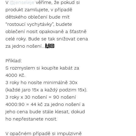
V 
@jenseleje
 věříme, že pokud si 
produkt zamilujete, v případě 
dětského oblečení bude mít 
“rostoucí vychytávky”, budete 
oblečení nosit opakovaně a šťastně 
celé roky. Bude se tak snižovat cena 
za jedno nošení…🙌🏻 
Příklad: 
S rozmyslem si koupíte kabát za 
4000 Kč. 
3 roky ho nosíte minimálně 30x 
(každé jaro 15x a každý podzim 15x). 
3 roky x 30 nošení = 90 nošení 
4000:90 = 44 kč za jedno nošení a 
jeho cena bude stále klesat, dokud 
ho nepřestanete nosit.
V opačném případě si impulzivně 