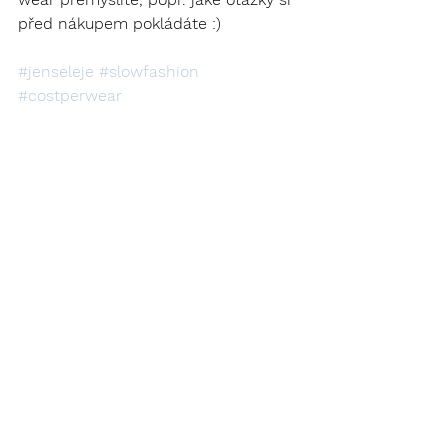
před nákupem pokládáte :) 
#jenseleje
#slowfashion
#costperwear