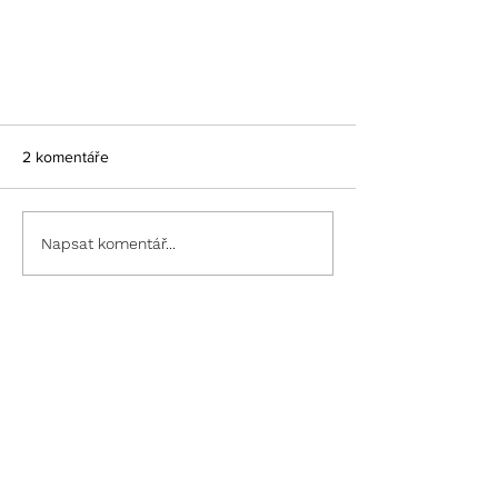
2 komentáře
Napsat komentář...
Jen se leje v Brně!
Nejnovější
D. K.
08. 6. 2024
Zajímavá myšlenka. Ale ta představa, že si 
někdo koupí extrémně drahý kabát, který 
vytáhne 3x za rok a vyjde ho to tedy 
kolem 400 Kč za jedno nošení, to je 