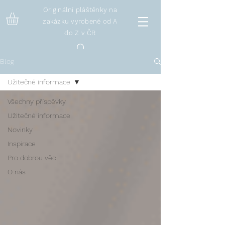
Originální pláštěnky na
zakázku vyrobené od A
do Z v ČR
Blog
Užitečné informace
Všechny příspěvky
Užitečné informace
Novinky
Inspirace
Pro dobrou věc
O nás